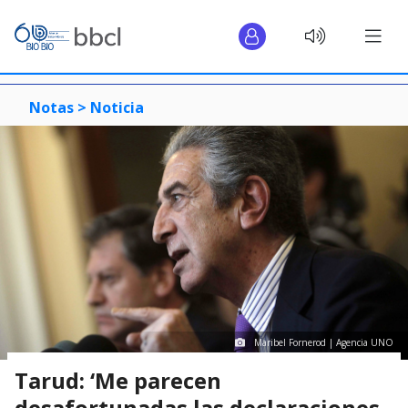
Notas >
Noticia
Maribel Fornerod | Agencia UNO
Tarud: ‘Me parecen
desafortunadas las declaraciones