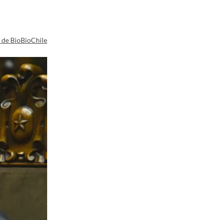
a de BioBioChile