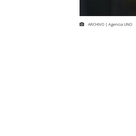
ARCHIVO | Agencia UNO
Castro emplaz
del secreto b
El senador so
próximo 19 d
Financiera
, 
bancario
. La
Kast
respecto
Castro señaló