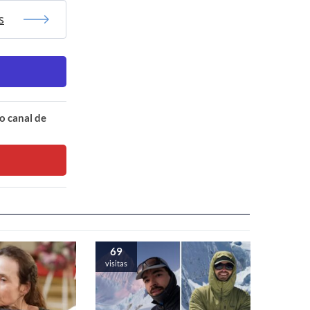
s
o canal de
69
visitas