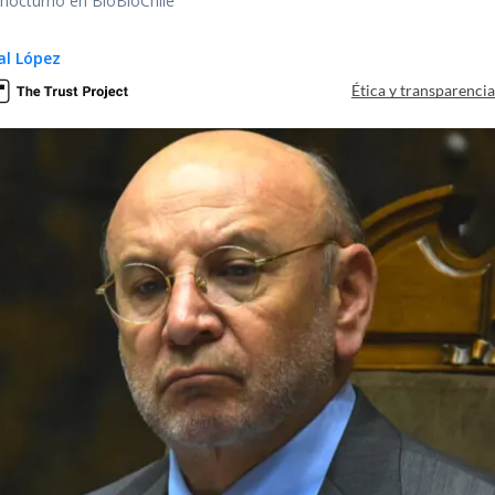
r nocturno en BioBioChile
al López
Ética y transparenci