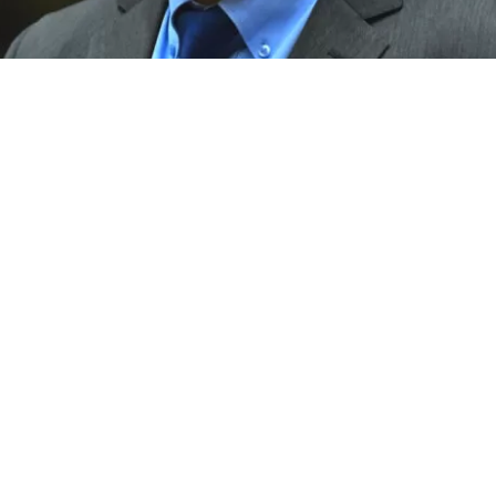
VER RESUMEN
a al Gobierno tras lograr fecha para comisión que defini
ancario
cialista
Juan Luis Castro
precisó por medio de su cuenta 
e agosto se constituirá la Comisión Mixta de Intelige
una instancia clave para
abordar el levantamiento del sec
 publicación se da luego del anuncio del presidente
José 
 a la
megarreforma en seguridad
.
 que “el -próximo- 19 de agosto se constituirá la Comisió