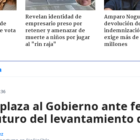
Revelan identidad de
Amparo Nogu
 de
empresario preso por
devolución d
e vota
retener y amenazar de
indemnización
-
muerte a niños por jugar
exige más de
al "rin raja"
millones
a
:36
plaza al Gobierno ante f
uturo del levantamiento 
ez