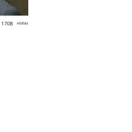
1708
visitas
rá el futuro
de X que el
ncia
reto
Antonio
n Mixta de