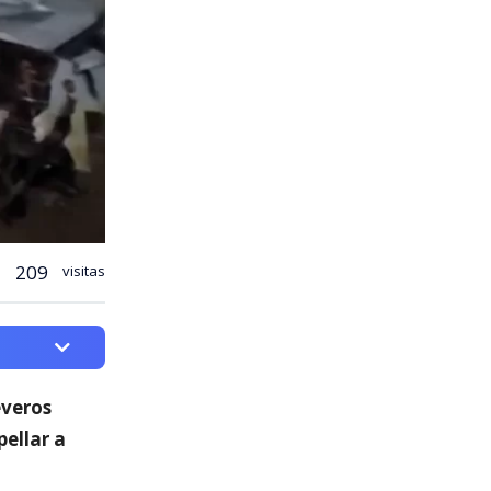
209
visitas
everos
ellar a