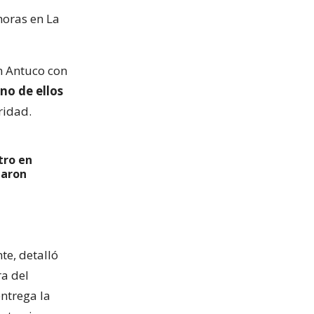
horas en La
án Antuco con
no de ellos
ridad.
tro en
garon
te, detalló
ra del
entrega la