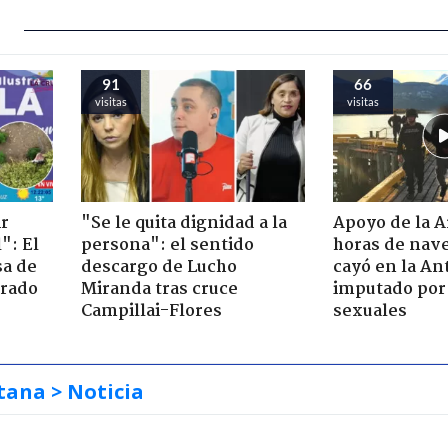
91
66
visitas
visitas
ir
"Se le quita dignidad a la
Apoyo de la 
": El
persona": el sentido
horas de nave
sa de
descargo de Lucho
cayó en la An
trado
Miranda tras cruce
imputado por 
Campillai-Flores
sexuales
tana
> Noticia