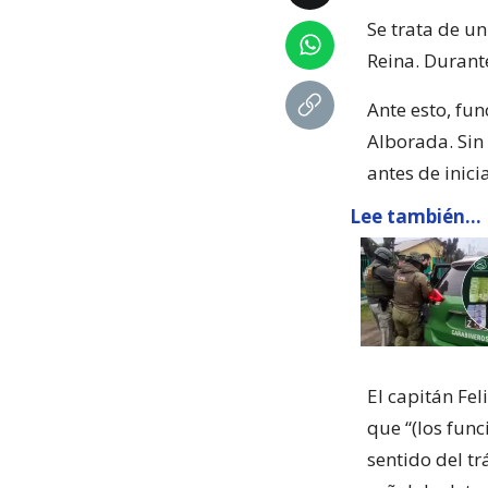
Se trata de u
Reina. Durante
Ante esto, fun
Alborada. Sin
antes de inic
Lee también...
El capitán Fel
que “(los func
sentido del tr