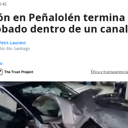
6:42
ón en Peñalolén termina 
obado dentro de un canal
Petit-Laurent
Bío Bío Santiago
do
Ética y transparenci