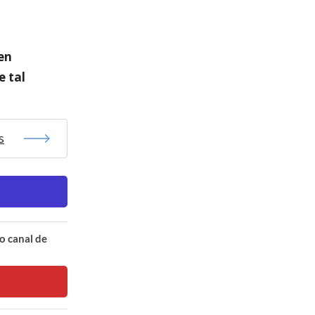
en
e tal
s
o canal de