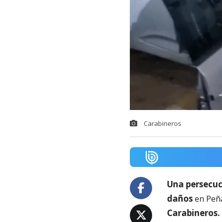
Carabineros
Una persecu
daños
en Peña
Carabineros.