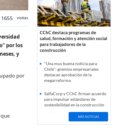
1655
visitas
CChC destaca programas de
versidad
salud, formación y atención social
para trabajadores de la
o” por los
construcción
meses, y
"Una muy buena noticia para
Chile": gremios empresariales
ocupado por
destacan aprobación de la
megarreforma
SalfaCorp y CChC firman acuerdo
para impulsar estándares de
sostenibilidad en la construcción
a que
MÁS NOTICIAS