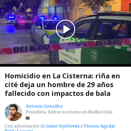
Homicidio en La Cisterna: riña en
cité deja un hombre de 29 años
fallecido con impactos de bala
Antonio González
Periodista. Editor nocturno en BioBioChile.
Con información de
Jaime Sepúlveda
y
Vicente Aguilar