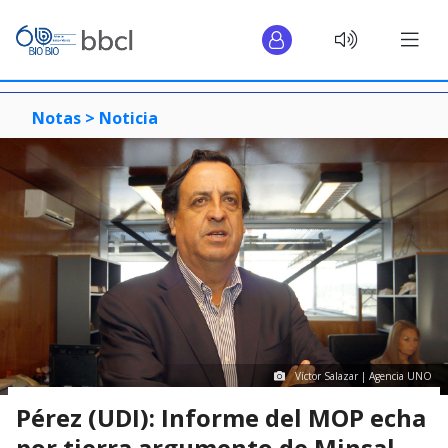
Notas >
Noticia
Víctor Salazar | Agencia UNO
Pérez (UDI): Informe del MOP echa
por tierra argumento de Minsal