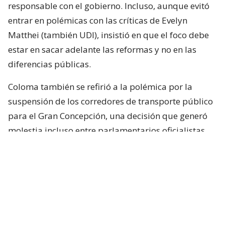
responsable con el gobierno. Incluso, aunque evitó
entrar en polémicas con las críticas de Evelyn
Matthei (también UDI), insistió en que el foco debe
estar en sacar adelante las reformas y no en las
diferencias públicas.
Coloma también se refirió a la polémica por la
suspensión de los corredores de transporte público
para el Gran Concepción, una decisión que generó
molestia incluso entre parlamentarios oficialistas
del Bío Bío. Al respecto, dijo esperar que La Moneda
revierta la medida, admitió que tomó por sorpresa
a militantes y afirmó que retrasar estas obras
perjudica directamente a la región.
Agenda de seguridad e indultos