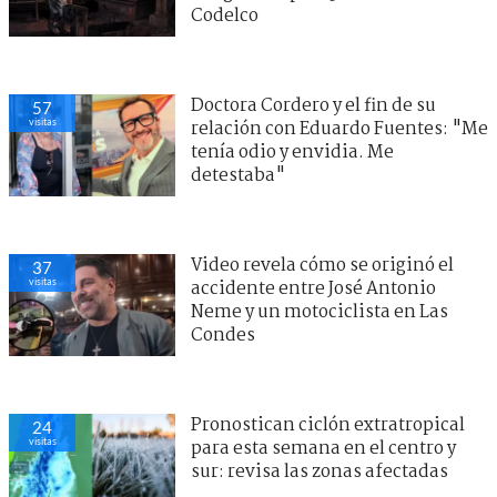
Codelco
Doctora Cordero y el fin de su
57
visitas
relación con Eduardo Fuentes: "Me
tenía odio y envidia. Me
detestaba"
Video revela cómo se originó el
37
visitas
accidente entre José Antonio
Neme y un motociclista en Las
Condes
Pronostican ciclón extratropical
24
visitas
para esta semana en el centro y
sur: revisa las zonas afectadas