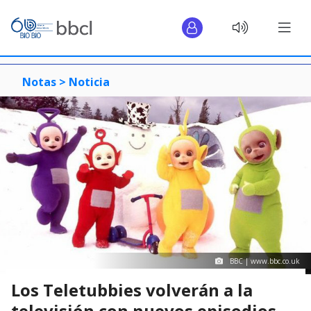
Notas >
Noticia
BBC | www.bbc.co.uk
Los Teletubbies volverán a la
televisión con nuevos episodios