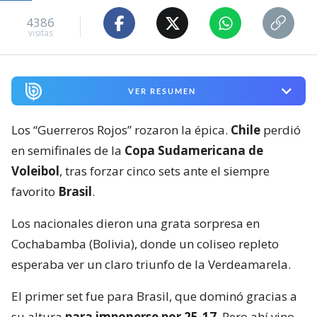
4386
visitas
VER RESUMEN
Los “Guerreros Rojos” rozaron la épica.
Chile
perdió
en semifinales de la
Copa Sudamericana de
Voleibol
, tras forzar cinco sets ante el siempre
favorito
Brasil
.
Los nacionales dieron una grata sorpresa en
Cochabamba (Bolivia), donde un coliseo repleto
esperaba ver un claro triunfo de la Verdeamarela.
El primer set fue para Brasil, que dominó gracias a
su altura
para imponerse por 25-17
. Pero ahí vino