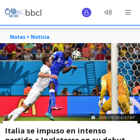
Notas >
Noticia
GIUSEPPE CACACE / AFP
Italia se impuso en intenso
partido a Inglaterra en su debut