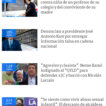
visitas
contra niña de un profesor de su
colegio y del conviviente de su
madre
Denuncian a presidente José
195
visitas
Antonio Kast por entregar
información falsa en cadena
nacional
"Agresivo y clasista": Neme llamó
129
visitas
indignado al "QTLD" para
defender a JC y barrió con Nicolás
Larraín
"Se siente como vivir abuso sexual
124
visitas
infantil": El descargo de alcaldesa