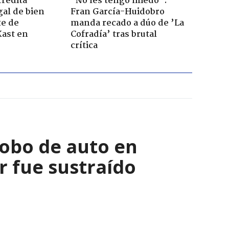
credita
"No les tengo miedo":
gal de bien
Fran García-Huidobro
te de
manda recado a dúo de ’La
Kast en
Cofradía’ tras brutal
crítica
robo de auto en
 fue sustraído