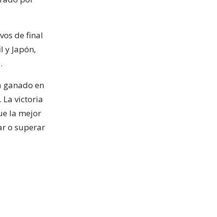
vos de final
l y Japón,
.
ía ganado en
 La victoria
ue la mejor
ar o superar