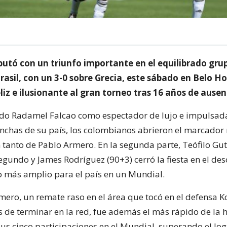
utó con un triunfo importante en el equilibrado grup
asil, con un 3-0 sobre Grecia, este sábado en Belo Ho
liz e ilusionante al gran torneo tras 16 años de ausen
ado Radamel Falcao como espectador de lujo e impulsad
inchas de su país, los colombianos abrieron el marcador
n tanto de Pablo Armero. En la segunda parte, Teófilo Gut
egundo y James Rodríguez (90+3) cerró la fiesta en el des
fo más amplio para el país en un Mundial.
rmero, un remate raso en el área que tocó en el defensa 
 de terminar en la red, fue además el más rápido de la h
us cinco participaciones en el Mundial, superando el lo