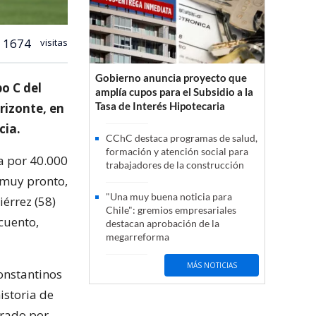
1674
visitas
Gobierno anuncia proyecto que
o C del
amplía cupos para el Subsidio a la
Tasa de Interés Hipotecaria
rizonte, en
cia.
CChC destaca programas de salud,
formación y atención social para
a por 40.000
trabajadores de la construcción
 muy pronto,
"Una muy buena noticia para
iérrez (58)
Chile": gremios empresariales
cuento,
destacan aprobación de la
megarreforma
MÁS NOTICIAS
Konstantinos
istoria de
grado por