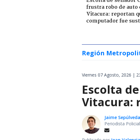
Escolta de senador 
frustra robo de auto
Vitacura: reportan q
computador fue sust
Región Metropoli
Viernes 07 Agosto, 2026 | 2
Escolta de
Vitacura:
Jaime Sepúlved
Periodista Polici
Publicado por
Jean Valenci