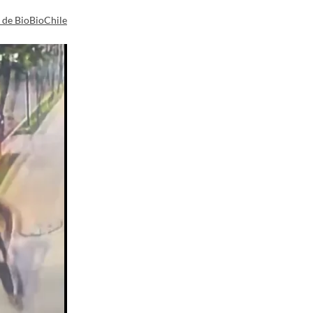
a de BioBioChile