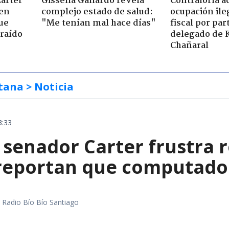
Carter
Gissella Gallardo revela
Contraloría a
 en
complejo estado de salud:
ocupación ile
ue
"Me tenían mal hace días"
fiscal por par
raído
delegado de 
Chañaral
tana
> Noticia
3:33
 senador Carter frustra 
 reportan que computador
a
al Radio Bío Bío Santiago
a