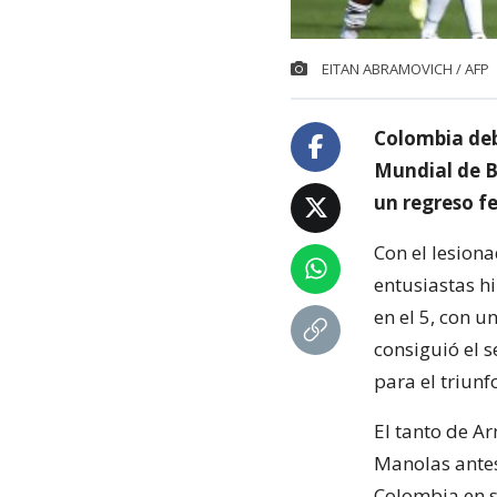
EITAN ABRAMOVICH / AFP
Colombia deb
Mundial de Br
un regreso fe
Con el lesion
entusiastas h
en el 5, con u
consiguió el s
para el triun
El tanto de A
Manolas antes
Colombia en s