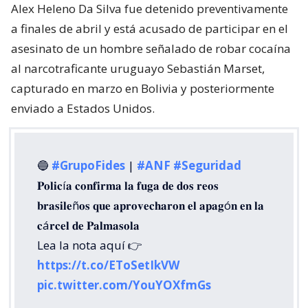
Alex Heleno Da Silva fue detenido preventivamente
a finales de abril y está acusado de participar en el
asesinato de un hombre señalado de robar cocaína
al narcotraficante uruguayo Sebastián Marset,
capturado en marzo en Bolivia y posteriormente
enviado a Estados Unidos.
🔵
#GrupoFides
|
#ANF
#Seguridad
𝐏𝐨𝐥𝐢𝐜í𝐚 𝐜𝐨𝐧𝐟𝐢𝐫𝐦𝐚 𝐥𝐚 𝐟𝐮𝐠𝐚 𝐝𝐞 𝐝𝐨𝐬 𝐫𝐞𝐨𝐬
𝐛𝐫𝐚𝐬𝐢𝐥𝐞ñ𝐨𝐬 𝐪𝐮𝐞 𝐚𝐩𝐫𝐨𝐯𝐞𝐜𝐡𝐚𝐫𝐨𝐧 𝐞𝐥 𝐚𝐩𝐚𝐠ó𝐧 𝐞𝐧 𝐥𝐚
𝐜á𝐫𝐜𝐞𝐥 𝐝𝐞 𝐏𝐚𝐥𝐦𝐚𝐬𝐨𝐥𝐚
Lea la nota aquí 👉
https://t.co/EToSetIkVW
pic.twitter.com/YouYOXfmGs