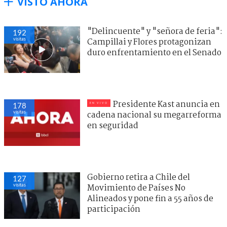
VISTO AHORA
"Delincuente" y "señora de feria":
192
visitas
Campillai y Flores protagonizan
duro enfrentamiento en el Senado
Presidente Kast anuncia en
178
visitas
cadena nacional su megarreforma
en seguridad
Gobierno retira a Chile del
127
visitas
Movimiento de Países No
Alineados y pone fin a 55 años de
participación