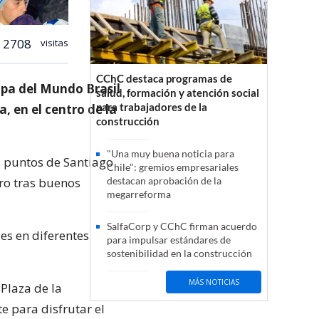
2708
visitas
CChC destaca programas de
Copa del Mundo Brasil
salud, formación y atención social
para trabajadores de la
, en el centro de la
construcción
"Una muy buena noticia para
os puntos de Santiago
Chile": gremios empresariales
tro tras buenos
destacan aprobación de la
megarreforma
SalfaCorp y CChC firman acuerdo
es en diferentes
para impulsar estándares de
sostenibilidad en la construcción
MÁS NOTICIAS
 Plaza de la
e para disfrutar el