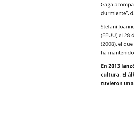
Gaga acompañó
durmiente”, d
Stefani Joann
(EEUU) el 28 
(2008), el qu
ha mantenido 
En 2013 lanzó
cultura. El 
tuvieron una