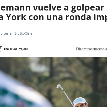
emann vuelve a golpear f
a York con una ronda im
portes en BioBioChile
Ética y transparenci