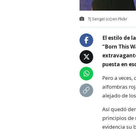
TJ Sengel (cc) en Flickr
El estilo de
“Born This W
extravagante
puesta en es
Pero a veces,
alfombras roj
alejado de los
Así quedó d
principios de
evidencia su b