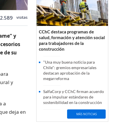
2.589
visitas
CChC destaca programas de
Game” y
salud, formación y atención social
para trabajadores de la
ccesorios
construcción
e de su
"Una muy buena noticia para
Chile": gremios empresariales
para
destacan aprobación de la
megarreforma
ural y
SalfaCorp y CChC firman acuerdo
para impulsar estándares de
sostenibilidad en la construcción
a a
que deja en
MÁS NOTICIAS