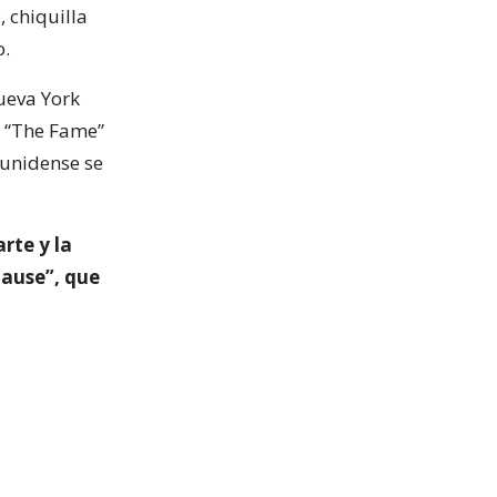
 chiquilla
o.
ueva York
, “The Fame”
ounidense se
arte y la
lause”, que