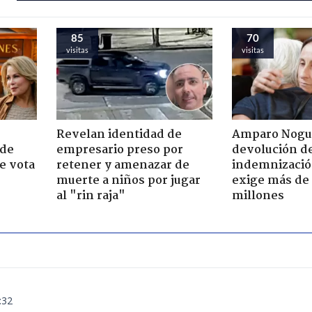
85
70
visitas
visitas
Revelan identidad de
Amparo Nogu
 de
empresario preso por
devolución d
e vota
retener y amenazar de
indemnización
-
muerte a niños por jugar
exige más de
al "rin raja"
millones
:32