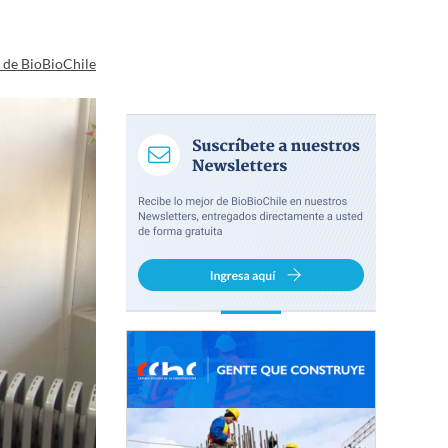
a de BioBioChile