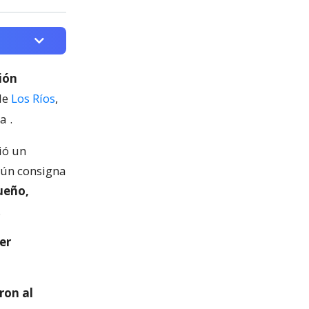
ión
de
Los Ríos
,
ca
.
ió un
ún consigna
ueño,
.
er
ron al