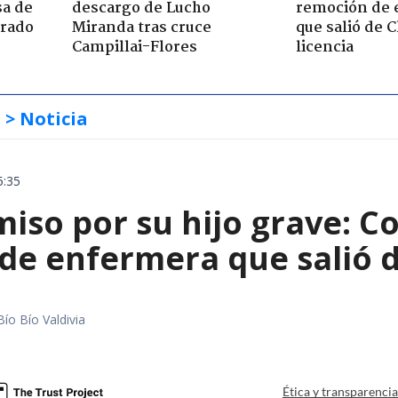
sa de
descargo de Lucho
remoción de 
trado
Miranda tras cruce
que salió de C
Campillai-Flores
licencia
s
> Noticia
5:35
iso por su hijo grave: Co
e enfermera que salió de
Bío Bío Valdivia
a
Ética y transparenci