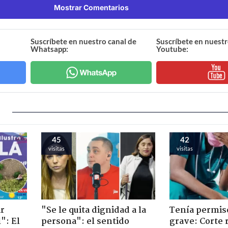
Mostrar Comentarios
Suscríbete en nuestro canal de
Suscríbete en nuestr
Whatsapp:
Youtube:
45
42
visitas
visitas
ir
"Se le quita dignidad a la
Tenía permiso
": El
persona": el sentido
grave: Corte r