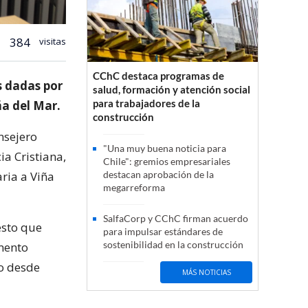
384
visitas
CChC destaca programas de
s dadas por
salud, formación y atención social
para trabajadores de la
ña del Mar.
construcción
onsejero
"Una muy buena noticia para
ia Cristiana,
Chile": gremios empresariales
ria a Viña
destacan aprobación de la
megarreforma
SalfaCorp y CChC firman acuerdo
esto que
para impulsar estándares de
sostenibilidad en la construcción
mento
o desde
MÁS NOTICIAS