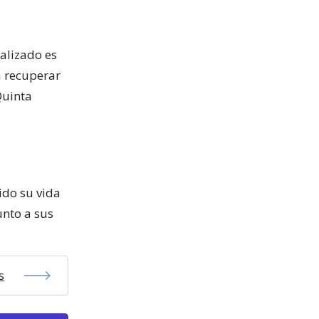
alizado es
a recuperar
Quinta
ido su vida
unto a sus
s