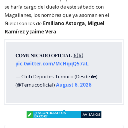
se haría cargo del duelo de este sábado con
Magallanes, los nombres que ya asoman en el
Ñielol son los de
Emiliano Astorga, Miguel
Ramírez y Jaime Vera
.
𝐂𝐎𝐌𝐔𝐍𝐈𝐂𝐀𝐃𝐎 𝐎𝐅𝐈𝐂𝐈𝐀𝐋 🇳🇬
pic.twitter.com/McHqqQ57aL
— Club Deportes Temuco (Desde 🏡)
(@Temucooficial)
August 6, 2026
¿ENCONTRASTE UN
AVÍSANOS
ERROR?