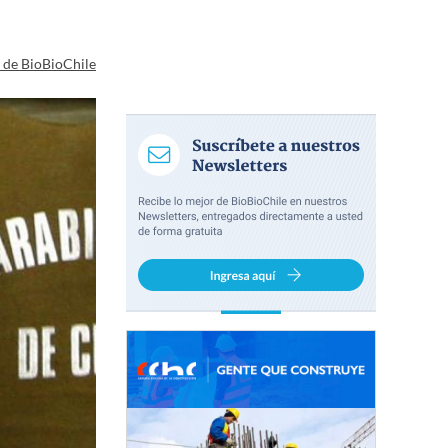
a de BioBioChile