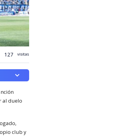
127
visitas
anción
r al duelo
bogado,
ropio club y