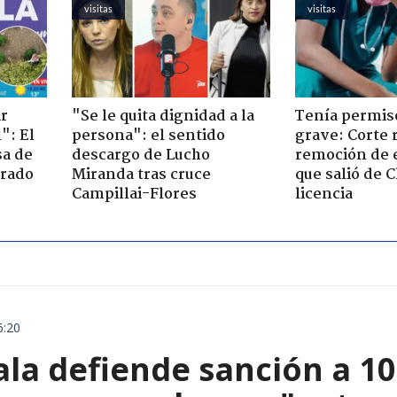
visitas
visitas
ir
"Se le quita dignidad a la
Tenía permiso
": El
persona": el sentido
grave: Corte r
sa de
descargo de Lucho
remoción de 
trado
Miranda tras cruce
que salió de C
Campillai-Flores
licencia
6:20
ala defiende sanción a 1