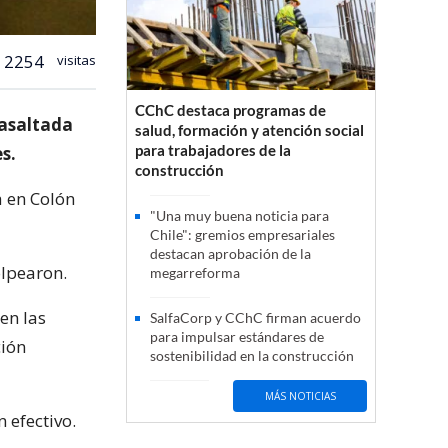
2254
visitas
CChC destaca programas de
 asaltada
salud, formación y atención social
para trabajadores de la
s.
construcción
a en Colón
"Una muy buena noticia para
Chile": gremios empresariales
destacan aprobación de la
olpearon.
megarreforma
en las
SalfaCorp y CChC firman acuerdo
para impulsar estándares de
ción
sostenibilidad en la construcción
MÁS NOTICIAS
 efectivo.