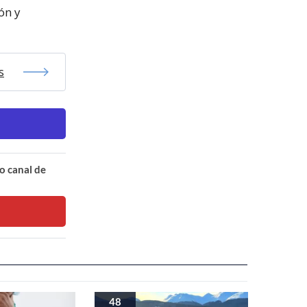
ón y
s
o canal de
48