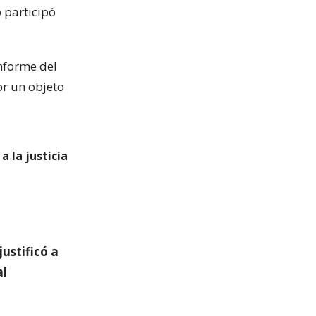
 participó
nforme del
or un objeto
a la justicia
ustificó a
al