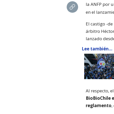
la ANFP por u
en el lanzami
El castigo -d
árbitro Hécto
lanzado desde 
Lee también...
Al respecto, e
BioBioChile e
reglamento
,