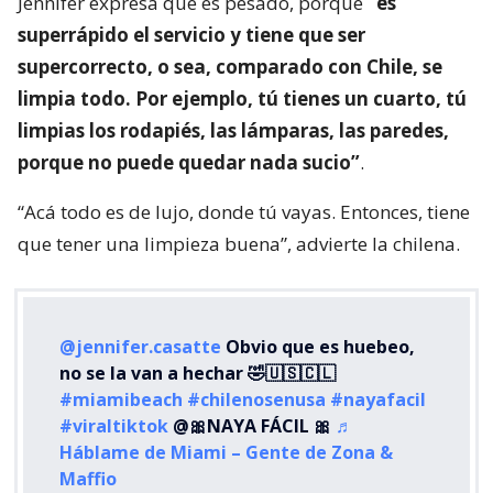
Jennifer expresa que es pesado, porque
“es
superrápido el servicio y tiene que ser
supercorrecto, o sea, comparado con Chile, se
limpia todo. Por ejemplo, tú tienes un cuarto, tú
limpias los rodapiés, las lámparas, las paredes,
porque no puede quedar nada sucio”
.
“Acá todo es de lujo, donde tú vayas. Entonces, tiene
que tener una limpieza buena”, advierte la chilena.
@jennifer.casatte
Obvio que es huebeo,
no se la van a hechar 🤣🇺🇸🇨🇱
#miamibeach
#chilenosenusa
#nayafacil
#viraltiktok
@🎀NAYA FÁCIL 🎀
♬
Háblame de Miami – Gente de Zona &
Maffio