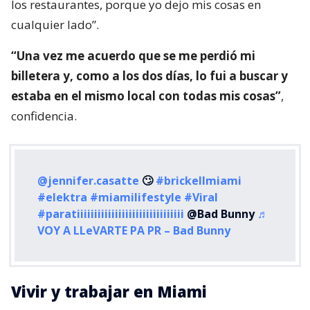
los restaurantes, porque yo dejo mis cosas en
cualquier lado”.
“Una vez me acuerdo que se me perdió mi
billetera y, como a los dos días, lo fui a buscar y
estaba en el mismo local con todas mis cosas”
,
confidencia.
@jennifer.casatte
🙄
#brickellmiami
#elektra
#miamilifestyle
#Viral
#paratiiiiiiiiiiiiiiiiiiiiiiiiiiiiiii
@Bad Bunny
♬
VOY A LLeVARTE PA PR – Bad Bunny
Vivir y trabajar en Miami