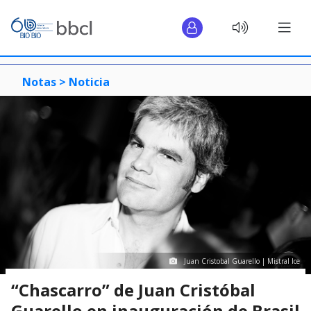
Notas >
Noticia
Juan Cristobal Guarello | Mistral Ice
“Chascarro” de Juan Cristóbal
Guarello en inauguración de Brasil