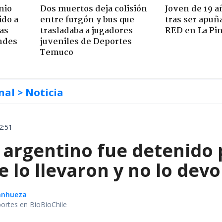
nio
Dos muertos deja colisión
Joven de 19 
ido a
entre furgón y bus que
tras ser apuñ
ras
trasladaba a jugadores
RED en La Pi
ndes
juveniles de Deportes
Temuco
nal
> Noticia
2:51
 argentino fue detenido 
e lo llevaron y no lo dev
Sanhueza
portes en BioBioChile