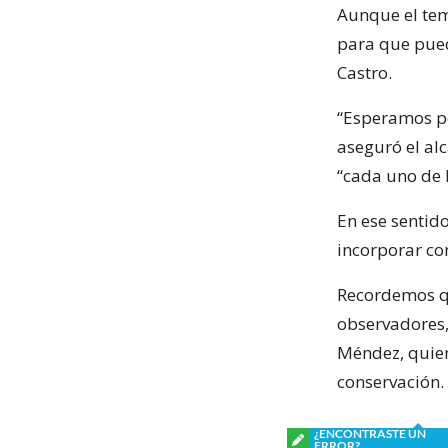
Aunque el tem
para que pued
Castro.
“Esperamos po
aseguró el al
“cada uno de 
En ese sentid
incorporar co
Recordemos q
observadores, 
Méndez, quien
conservación.
¿ENCONTRASTE UN
ERROR?