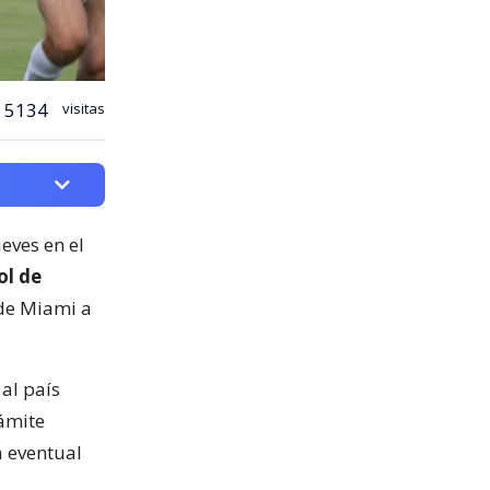
5134
visitas
ueves en el
ol de
 de Miami a
al país
ámite
a eventual