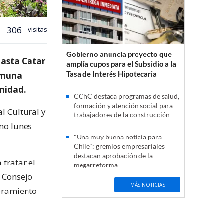
306
visitas
Gobierno anuncia proyecto que
hasta Catar
amplía cupos para el Subsidio a la
Tasa de Interés Hipotecaria
omuna
nidad.
CChC destaca programas de salud,
formación y atención social para
l Cultural y
trabajadores de la construcción
mo lunes
"Una muy buena noticia para
Chile": gremios empresariales
destacan aprobación de la
 tratar el
megarreforma
l Consejo
MÁS NOTICIAS
soramiento