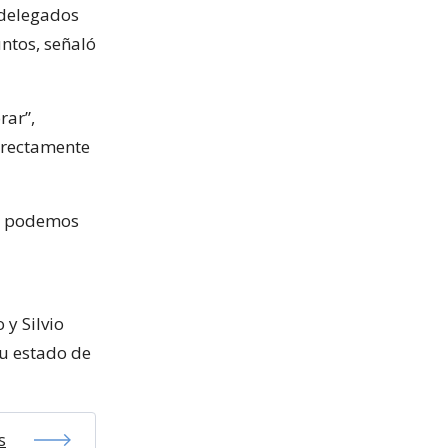
 delegados
ntos, señaló
rar”,
rrectamente
os podemos
 y Silvio
su estado de
s