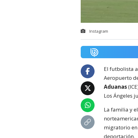
Instagram
El futbolista 
Aeropuerto de
Aduanas
(ICE
Los Ángeles j
La familia y 
norteamerican
migratorio en
deportación.