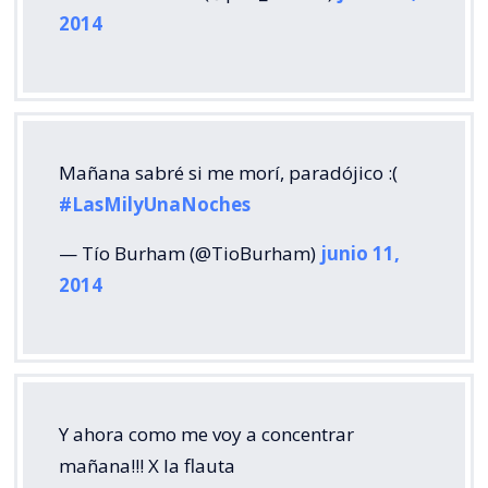
2014
Mañana sabré si me morí, paradójico :(
#LasMilyUnaNoches
— Tío Burham (@TioBurham)
junio 11,
2014
Y ahora como me voy a concentrar
mañana!!! X la flauta