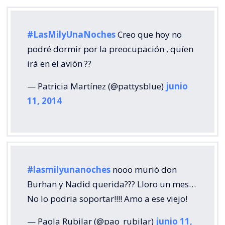
#LasMilyUnaNoches
Creo que hoy no
podré dormir por la preocupación , quíen
irá en el avión ??
— Patricia Martínez (@pattysblue)
junio
11, 2014
#lasmilyunanoches
nooo murió don
Burhan y Nadid querida??? Lloro un mes…
No lo podria soportar!!!! Amo a ese viejo!
— Paola Rubilar (@pao_rubilar)
junio 11,