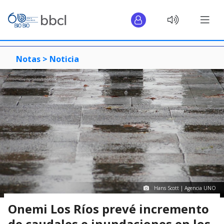
Notas >
Noticia
Hans Scott | Agencia UNO
Onemi Los Ríos prevé incremento
de caudales e inundaciones en los