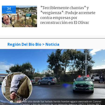
"Terriblemente chantas" y
34
visitas
"vergüenza": Poduje arremete
contra empresas por
reconstrucción en El Olivar
Región Del Bío Bío
> Noticia
Imagen del sitio donde fue hallado herido hombre egipcio asesinado en Coronel
(Cedida); y foto de contexto de un detenido (Agencia UNO) | Edición BBCL