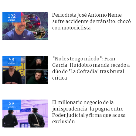
Periodista José Antonio Neme
192
visitas
sufre accidente de tránsito: chocó
con motociclista
"No les tengo miedo": Fran
58
visitas
García-Huidobro manda recado a
dúo de ’La Cofradía’ tras brutal
crítica
El millonario negocio de la
39
visitas
jurisprudencia: la pugna entre
Poder Judicial y firma que acusa
exclusión