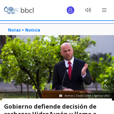
Notas >
Noticia
Archivo | David Cortes | Agencia UNO
Gobierno defiende decisión de
rechazar HidroAysén y llama a