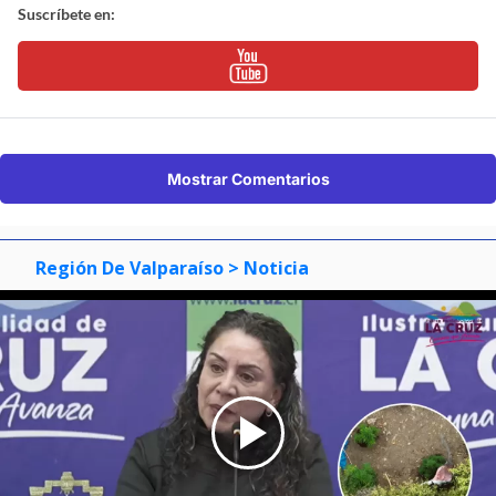
Suscríbete en:
Mostrar Comentarios
Región De Valparaíso
> Noticia