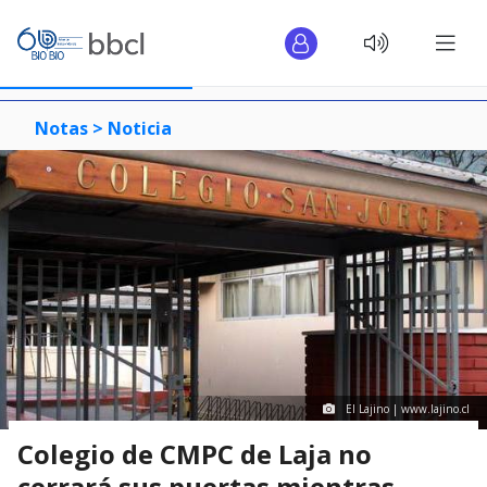
Notas >
Noticia
El Lajino | www.lajino.cl
Colegio de CMPC de Laja no
cerrará sus puertas mientras