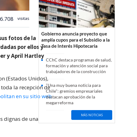
6.708
visitas
Gobierno anuncia proyecto que
us fotos de la
amplía cupos para el Subsidio a la
Tasa de Interés Hipotecaria
dadas por ellos y
er y April Hartley
CChC destaca programas de salud,
formación y atención social para
trabajadores de la construcción
on (Estados Unidos),
"Una muy buena noticia para
y toda la recepción de
Chile": gremios empresariales
litan en su sitio web
destacan aprobación de la
megarreforma
MÁS NOTICIAS
os dignas de una