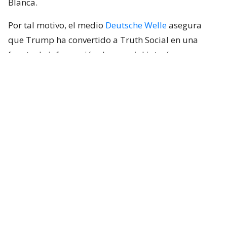
Blanca.
Por tal motivo, el medio
Deutsche Welle
asegura
que Trump ha convertido a Truth Social en una
fuente de información de especial interés para
bolsas, empresas, inversores e instituciones
financieras, pues
puede hacer que los valores de
mercado se desplomen o se disparen al instante.
Lee también...
¿Por qué los modelos de IA se
están escapando para hacer
ciberataques?
La nueva cuenta VIP de Truth Social