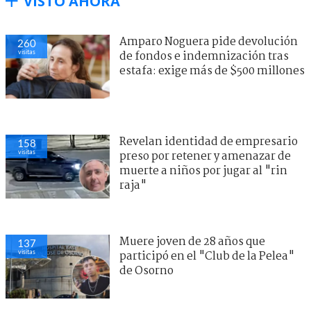
VISTO AHORA
Amparo Noguera pide devolución
260
visitas
de fondos e indemnización tras
estafa: exige más de $500 millones
Revelan identidad de empresario
158
visitas
preso por retener y amenazar de
muerte a niños por jugar al "rin
raja"
Muere joven de 28 años que
137
visitas
participó en el "Club de la Pelea"
de Osorno