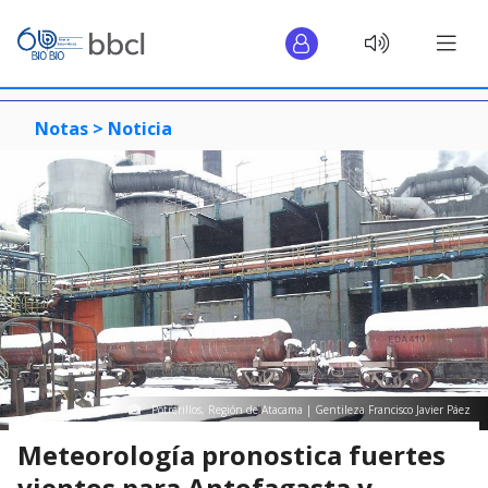
Notas >
Noticia
Potrerillos, Región de Atacama | Gentileza Francisco Javier Páez
Meteorología pronostica fuertes
vientos para Antofagasta y