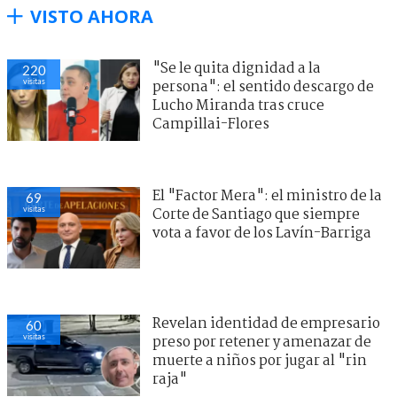
VISTO AHORA
"Se le quita dignidad a la
220
visitas
persona": el sentido descargo de
Lucho Miranda tras cruce
Campillai-Flores
El "Factor Mera": el ministro de la
69
visitas
Corte de Santiago que siempre
vota a favor de los Lavín-Barriga
Revelan identidad de empresario
60
visitas
preso por retener y amenazar de
muerte a niños por jugar al "rin
raja"