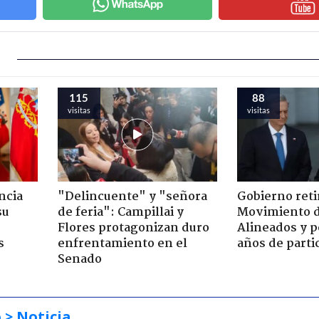
115
88
visitas
visitas
ncia
"Delincuente" y "señora
Gobierno retir
su
de feria": Campillai y
Movimiento d
Flores protagonizan duro
Alineados y p
s
enfrentamiento en el
años de parti
Senado
o
> Noticia