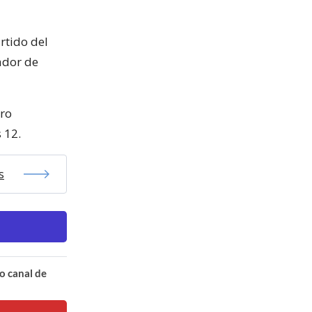
artido del
ador de
tro
 12.
s
o canal de