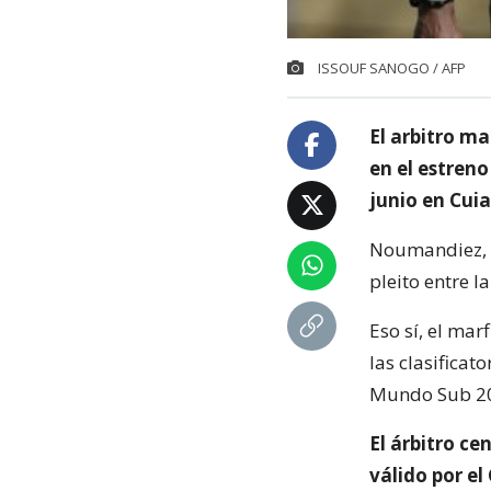
ISSOUF SANOGO / AFP
El arbitro m
en el estreno
junio en Cuia
Noumandiez, de
pleito entre l
Eso sí, el ma
las clasificat
Mundo Sub 20
El árbitro ce
válido por e