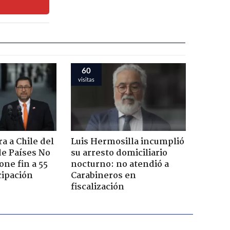
60
visitas
a a Chile del
Luis Hermosilla incumplió
e Países No
su arresto domiciliario
one fin a 55
nocturno: no atendió a
cipación
Carabineros en
fiscalización