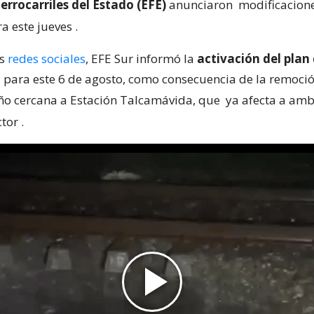
rrocarriles del Estado (EFE)
anunciaron
modificacion
a este jueves
.
us
redes sociales
, EFE Sur informó la
activación del plan
a
para este 6 de agosto, como consecuencia de la remoció
ño cercana a Estación Talcamávida, que
ya afecta a amb
ctor
.