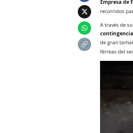
Empresa de Fe
recorridos par
A través de s
contingenci
de gran tama
férreas del se