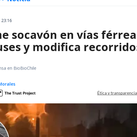
 23:16
e socavón en vías férrea
uses y modifica recorrido
nsa en BioBioChile
Morales
Ética y transparenci