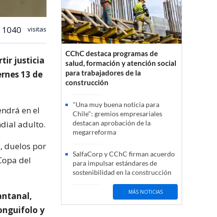
1040
visitas
CChC destaca programas de
ir justicia
salud, formación y atención social
para trabajadores de la
ernes 13 de
construcción
"Una muy buena noticia para
endrá en el
Chile": gremios empresariales
ndial adulto.
destacan aprobación de la
megarreforma
, duelos por
SalfaCorp y CChC firman acuerdo
 Copa del
para impulsar estándares de
sostenibilidad en la construcción
MÁS NOTICIAS
antanal,
onguifolo y