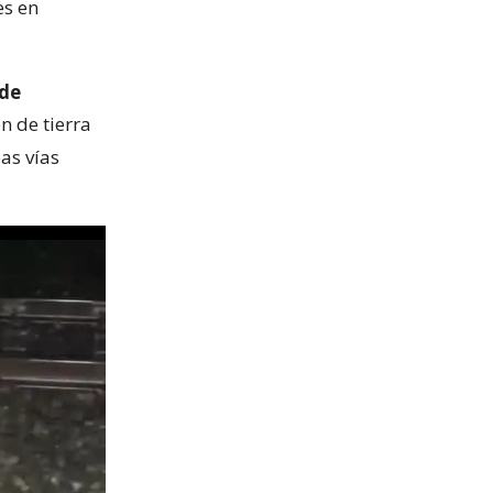
es en
 de
n de tierra
as vías