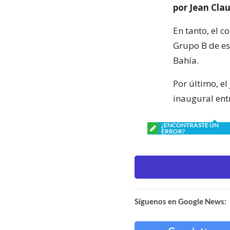
por Jean Cla
En tanto, el c
Grupo B de es
Bahía.
Por último, e
inaugural entr
¿ENCONTRASTE UN
ERROR?
Síguenos en Google News: