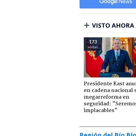
VISTO AHORA
173
visitas
Presidente Kast anu
en cadena nacional 
megarreforma en
seguridad: "Seremo
implacables"
Región del Bío Bí