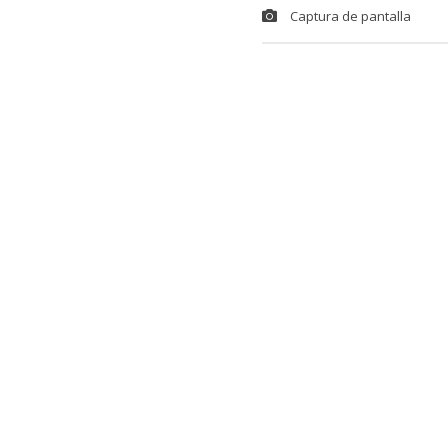
Captura de pantalla
Durante la úl
público en la
Gran Concepci
experimentan 
posibilidad 
millonaria in
obstante, este
De acuerdo co
financieros d
La situación, 
Biobío, dond