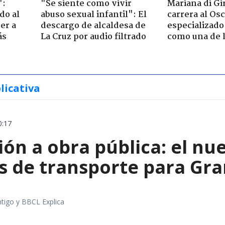
":
"Se siente como vivir
Mariana di Gi
do al
abuso sexual infantil": El
carrera al Os
er a
descargo de alcaldesa de
especializado
ás
La Cruz por audio filtrado
como una de l
licativa
0:17
ón a obra pública: el nu
s de transporte para Gr
tigo y BBCL Explica