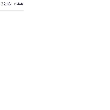
2218
visitas
e transporte
antes del
ificaba la
na
. No
iniciativa.
misos
yecto.
rsal en el
s