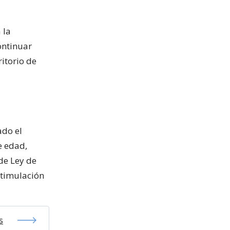
 la
ontinuar
ritorio de
ado el
e edad,
de Ley de
stimulación
s