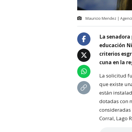
Mauricio Mendez | Agenc
La senadora p
educación Ni
criterios esg
cuna en la re
La solicitud 
que existe una
están instala
dotadas con m
consideradas 
Corral, Lago 