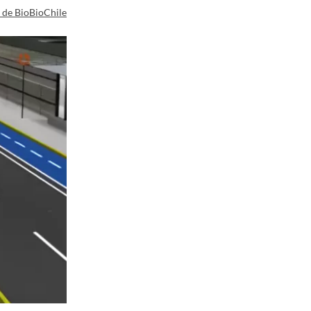
a de BioBioChile