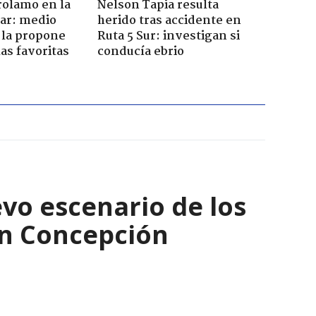
rolamo en la
Nelson Tapia resulta
car: medio
herido tras accidente en
 la propone
Ruta 5 Sur: investigan si
as favoritas
conducía ebrio
evo escenario de los
an Concepción