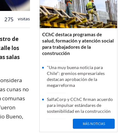
275
visitas
CChC destaca programas de
istro de
salud, formación y atención social
para trabajadores de la
alle los
construcción
as salas
"Una muy buena noticia para
Chile": gremios empresariales
considera
destacan aprobación de la
megarreforma
las cunas no
en comunas
SalfaCorp y CChC firman acuerdo
para impulsar estándares de
fueron
sostenibilidad en la construcción
io Bueno,
MÁS NOTICIAS