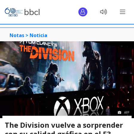
Notas >
Noticia
AFP
The Division vuelve a sorprender
con su calidad gráfica en el E3