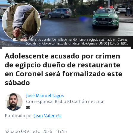
Imagen del sitio donde fue hallado herido hombre egipcio asesinado en Coronel
(Cedida); y foto de contexto de un detenido (Agencia UNO) | Edición BBCL
Adolescente acusado por crimen
de egipcio dueño de restaurante
en Coronel será formalizado este
sábado
José Manuel Lagos
Corresponsal Radio El Carbón de Lota
Publicado por
Jean Valencia
Sábado 08 Agosto, 2026 | 05:55