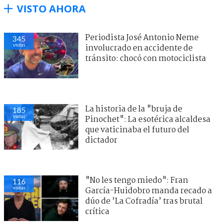
VISTO AHORA
Periodista José Antonio Neme
345
visitas
involucrado en accidente de
tránsito: chocó con motociclista
La historia de la "bruja de
185
visitas
Pinochet": La esotérica alcaldesa
que vaticinaba el futuro del
dictador
"No les tengo miedo": Fran
116
visitas
García-Huidobro manda recado a
dúo de ’La Cofradía’ tras brutal
crítica