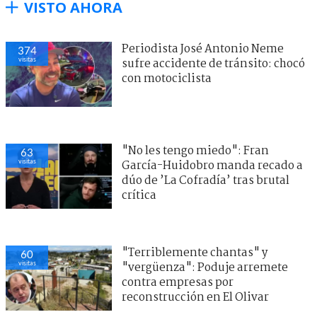
VISTO AHORA
Periodista José Antonio Neme
374
visitas
sufre accidente de tránsito: chocó
con motociclista
"No les tengo miedo": Fran
63
visitas
García-Huidobro manda recado a
dúo de ’La Cofradía’ tras brutal
crítica
"Terriblemente chantas" y
60
visitas
"vergüenza": Poduje arremete
contra empresas por
reconstrucción en El Olivar