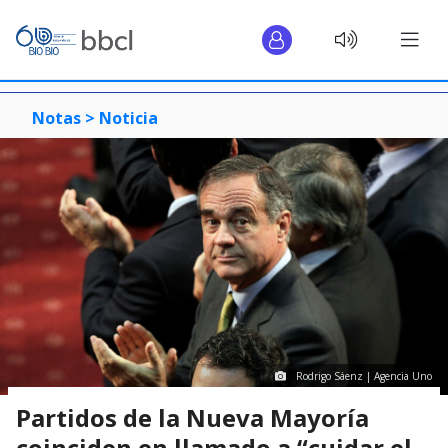
Notas >
Noticia
Rodrigo Sáenz | Agencia Uno
Partidos de la Nueva Mayoría
coinciden en llamado a “cuidar el