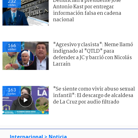
Denuncian a presidente José
232
visitas
Antonio Kast por entregar
información falsa en cadena
nacional
"Agresivo y clasista": Neme llamó
166
visitas
indignado al "QTLD" para
defender a JC y barrió con Nicolás
Larraín
"Se siente como vivir abuso sexual
163
visitas
infantil": El descargo de alcaldesa
de La Cruz por audio filtrado
Internacional
> Noticia