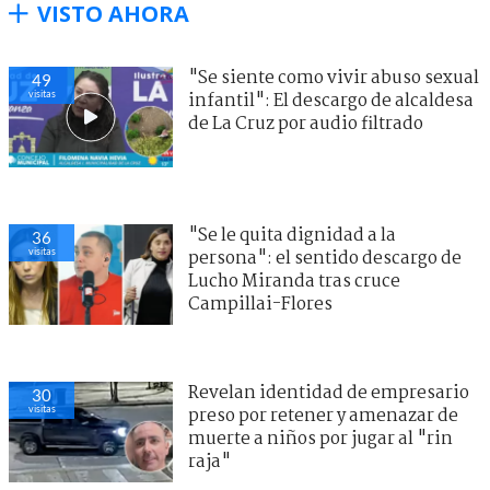
VISTO AHORA
"Se siente como vivir abuso sexual
49
visitas
infantil": El descargo de alcaldesa
de La Cruz por audio filtrado
"Se le quita dignidad a la
36
visitas
persona": el sentido descargo de
Lucho Miranda tras cruce
Campillai-Flores
Revelan identidad de empresario
30
visitas
preso por retener y amenazar de
muerte a niños por jugar al "rin
raja"