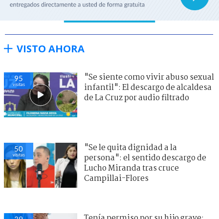
VISTO AHORA
"Se siente como vivir abuso sexual
95
visitas
infantil": El descargo de alcaldesa
de La Cruz por audio filtrado
"Se le quita dignidad a la
50
visitas
persona": el sentido descargo de
Lucho Miranda tras cruce
Campillai-Flores
Tenía permiso por su hijo grave:
39