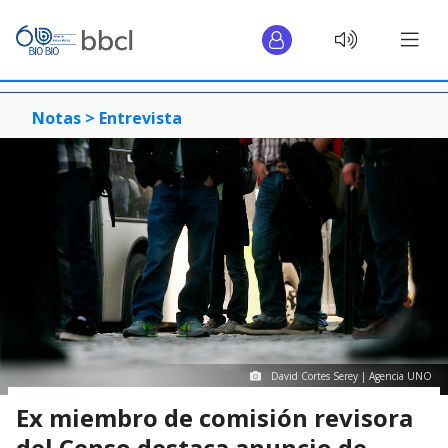
Notas >
Entrevista
David Cortes Serey | Agencia UNO
Ex miembro de comisión revisora
del Censo destaca anuncio de