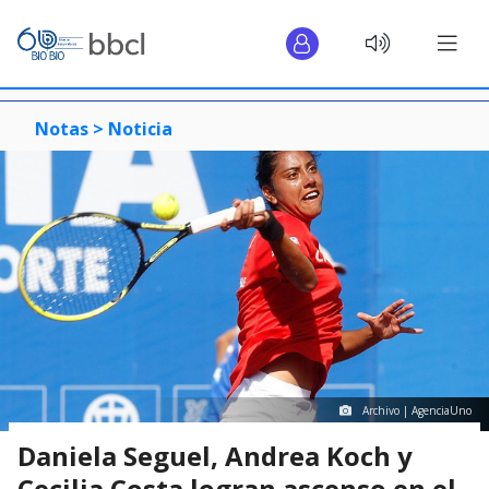
Notas >
Noticia
Archivo | AgenciaUno
Daniela Seguel, Andrea Koch y
Cecilia Costa logran ascenso en el