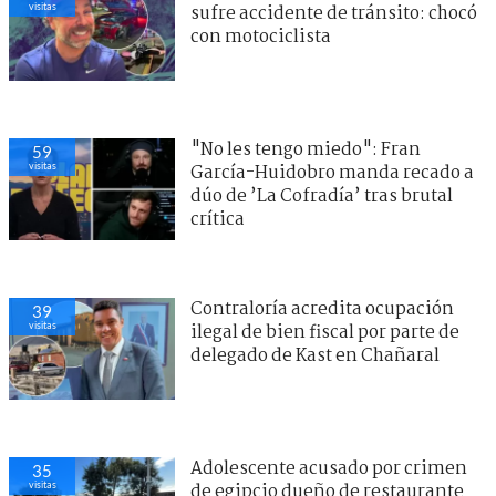
visitas
sufre accidente de tránsito: chocó
con motociclista
"No les tengo miedo": Fran
59
visitas
García-Huidobro manda recado a
dúo de ’La Cofradía’ tras brutal
crítica
Contraloría acredita ocupación
39
visitas
ilegal de bien fiscal por parte de
delegado de Kast en Chañaral
Adolescente acusado por crimen
35
visitas
de egipcio dueño de restaurante