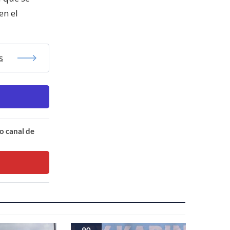
en el
s
o canal de
90