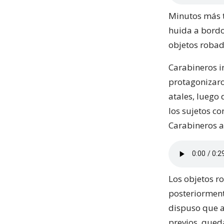
Minutos más t
huida a bordo
objetos robad
Carabineros in
protagonizaro
atales, luego 
los sujetos co
Carabineros a
Los objetos r
posteriormente
dispuso que a
previos, qued