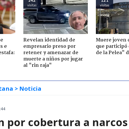
visitas
visitas
de
Revelan identidad de
Muere joven 
s e
empresario preso por
que participó
estafa:
retener y amenazar de
de la Pelea" 
muerte a niños por jugar
al "rin raja"
tana
> Noticia
:44
 por cobertura a narcos 