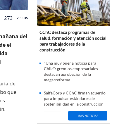
273
visitas
CChC destaca programas de
 mañana del
salud, formación y atención social
para trabajadores de la
de el
construcción
uida
l
"Una muy buena noticia para
Chile": gremios empresariales
destacan aprobación de la
megarreforma
aría de
obo que
SalfaCorp y CChC firman acuerdo
para impulsar estándares de
tos
sostenibilidad en la construcción
ón.
MÁS NOTICIAS