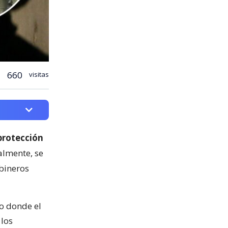
660
visitas
protección
almente, se
bineros
o donde el
 los