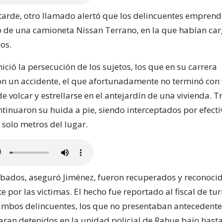
arde, otro llamado alertó que los delincuentes emprend
 de una camioneta Nissan Terrano, en la que habían car
os.
ició la persecución de los sujetos, los que en su carrera
n un accidente, el que afortunadamente no terminó con 
de volcar y estrellarse en el antejardín de una vivienda. T
ntinuaron su huida a pie, siendo interceptados por efecti
 solo metros del lugar.
obados, aseguró Jiménez, fueron recuperados y reconoci
 por las victimas. El hecho fue reportado al fiscal de tu
mbos delincuentes, los que no presentaban antecedente
aran detenidos en la unidad policial de Rahue bajo hast