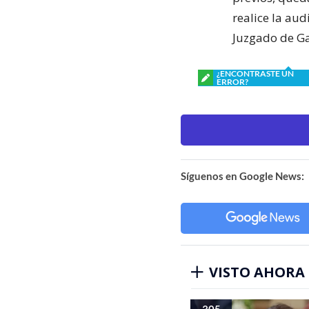
realice la aud
Juzgado de Ga
¿ENCONTRASTE UN
ERROR?
Síguenos en Google News:
VISTO AHORA
305