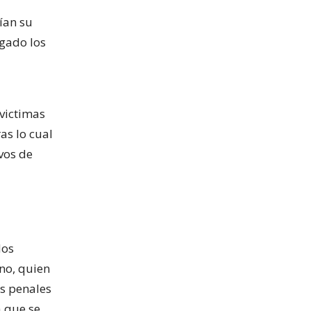
ían su
gado los
victimas
ras lo cual
vos de
dos
rno, quien
s penales
a que se