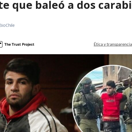
te que baleó a dos carab
BioChile
Ética y transparenci