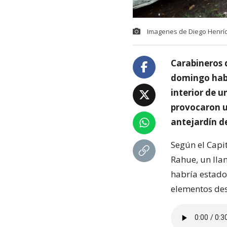
Imagenes de Diego Henríq
Carabineros 
domingo habr
interior de 
provocaron u
antejardín d
Según el Capi
Rahue, un lla
habría estado
elementos des