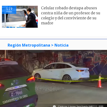
Celular robado destapa abusos
119
visitas
contra niña de un profesor de su
colegio y del conviviente de su
madre
Región Metropolitana
> Noticia
Captura | Jaime Sepúlveda &#8211; RBB