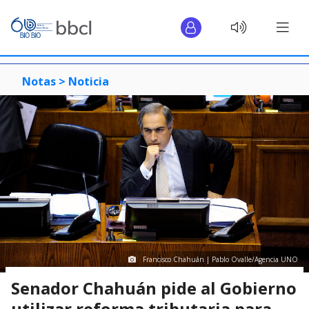
Notas >
Noticia
Francisco Chahuán | Pablo Ovalle/Agencia UNO
Senador Chahuán pide al Gobierno
utilizar reforma tributaria para