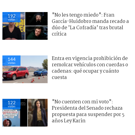
"No les tengo miedo": Fran
192
visitas
García-Huidobro manda recado a
dúo de ’La Cofradía’ tras brutal
crítica
Entra en vigencia prohibición de
144
visitas
remolcar vehículos con cuerdas o
cadenas: qué ocupar y cuánto
cuesta
"No cuenten con mi voto":
122
visitas
Presidenta del Senado rechaza
propuesta para suspender por 5
años Ley Karin