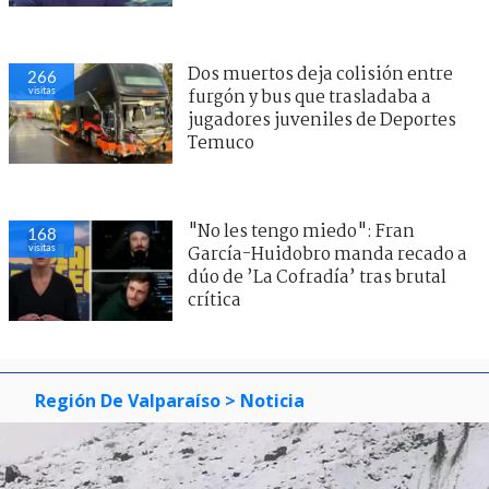
Dos muertos deja colisión entre
266
visitas
furgón y bus que trasladaba a
jugadores juveniles de Deportes
Temuco
"No les tengo miedo": Fran
168
visitas
García-Huidobro manda recado a
dúo de ’La Cofradía’ tras brutal
crítica
Región De Valparaíso
> Noticia