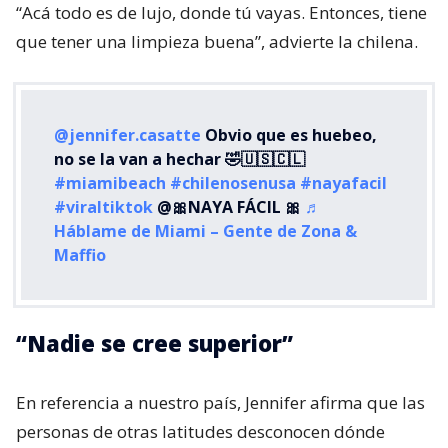
“Acá todo es de lujo, donde tú vayas. Entonces, tiene
que tener una limpieza buena”, advierte la chilena.
@jennifer.casatte
Obvio que es huebeo,
no se la van a hechar 🤣🇺🇸🇨🇱
#miamibeach
#chilenosenusa
#nayafacil
#viraltiktok
@🎀NAYA FÁCIL 🎀
♬
Háblame de Miami – Gente de Zona &
Maffio
“Nadie se cree superior”
En referencia a nuestro país, Jennifer afirma que las
personas de otras latitudes desconocen dónde