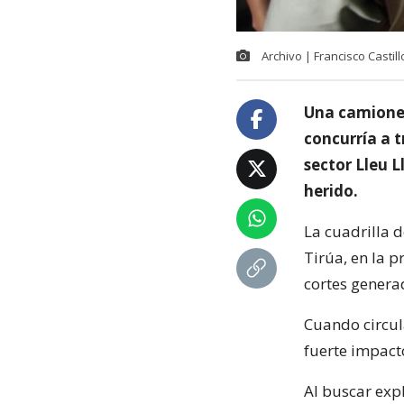
Archivo | Francisco Castil
Una camionet
concurría a t
sector Lleu 
herido.
La cuadrilla 
Tirúa, en la p
cortes generad
Cuando circula
fuerte impact
Al buscar expl