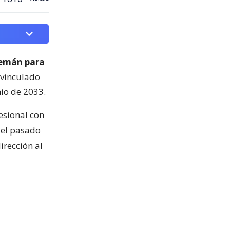
lemán para
 vinculado
nio de 2033.
esional con
n el pasado
irección al