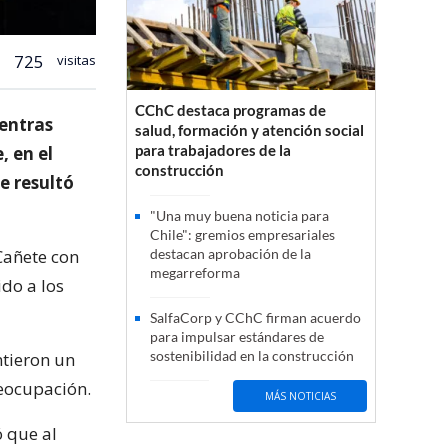
725
visitas
CChC destaca programas de
entras
salud, formación y atención social
para trabajadores de la
, en el
construcción
e resultó
"Una muy buena noticia para
Chile": gremios empresariales
Cañete con
destacan aprobación de la
megarreforma
ido a los
SalfaCorp y CChC firman acuerdo
para impulsar estándares de
sostenibilidad en la construcción
ntieron un
reocupación.
MÁS NOTICIAS
ó que al