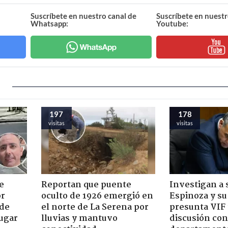
Suscríbete en nuestro canal de
Suscríbete en nuestr
Whatsapp:
Youtube:
197
178
visitas
visitas
e
Reportan que puente
Investigan a
or
oculto de 1926 emergió en
Espinoza y su
 de
el norte de La Serena por
presunta VIF 
jugar
lluvias y mantuvo
discusión co