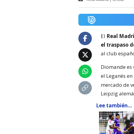
El
Real Madri
el traspaso 
al club españ
Diomande es u
el Leganés en
mercado de ve
Leipzig alemá
Lee también...