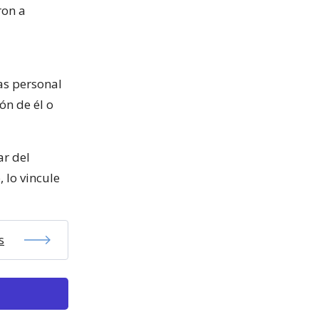
ron a
as personal
ión de él o
ar del
 lo vincule
s