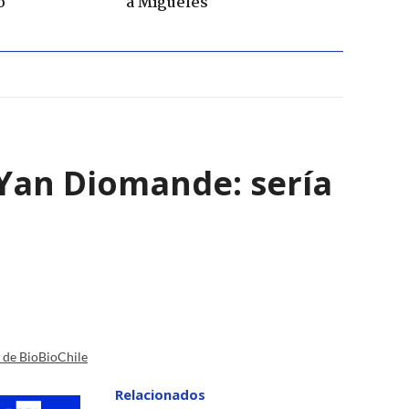
o
a Migueles
e Yan Diomande: sería
a de BioBioChile
Relacionados