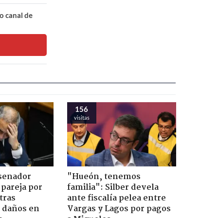
o canal de
156
visitas
 senador
"Hueón, tenemos
 pareja por
familia": Silber devela
tras
ante fiscalía pelea entre
n daños en
Vargas y Lagos por pagos