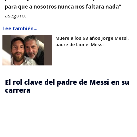
para que a nosotros nunca nos faltara nada”
,
aseguró.
Lee también...
Muere a los 68 años Jorge Messi,
padre de Lionel Messi
El rol clave del padre de Messi en su
carrera
En una etapa trascendente para el futuro del
futbolista,
Jorge tomó una de las decisiones más
relevantes de la historia de Lionel:
viajó con su
hijo al F.C. Barcelona ante la imposibilidad de