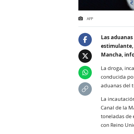
AFP
Las aduanas 
estimulante, 
Mancha, info
La droga, inc
conducida por 
aduanas del t
La incautación
Canal de la M
toneladas de e
con Reino Uni