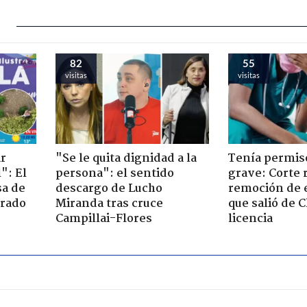
82
55
visitas
visitas
ir
"Se le quita dignidad a la
Tenía permiso
": El
persona": el sentido
grave: Corte r
sa de
descargo de Lucho
remoción de 
trado
Miranda tras cruce
que salió de C
Campillai-Flores
licencia