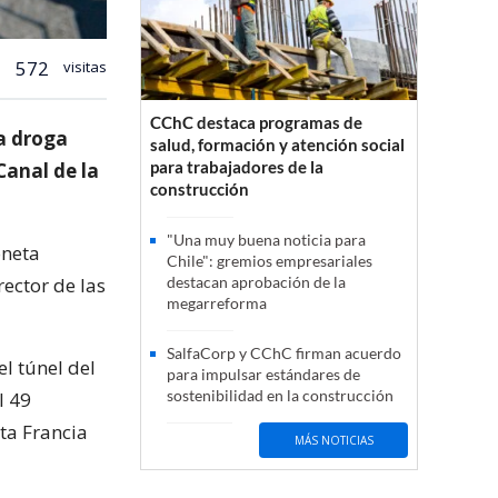
572
visitas
CChC destaca programas de
a droga
salud, formación y atención social
para trabajadores de la
Canal de la
construcción
"Una muy buena noticia para
oneta
Chile": gremios empresariales
rector de las
destacan aprobación de la
megarreforma
SalfaCorp y CChC firman acuerdo
l túnel del
para impulsar estándares de
sostenibilidad en la construcción
l 49
cta Francia
MÁS NOTICIAS