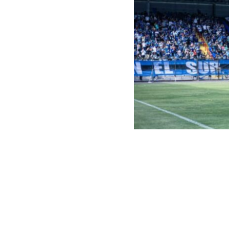
Captura | Huachipato Ofic
La
Primera Sa
interpuesta a