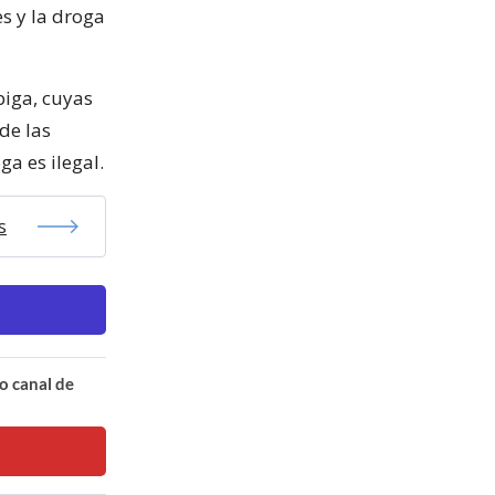
es y la droga
biga, cuyas
de las
a es ilegal.
s
o canal de