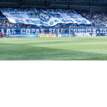
ial
VER RESUMEN
la del Tribunal de Disciplina de la ANFP
defendió la s
 1067 hinchas de Huachipato, quienes no pudieron asisti