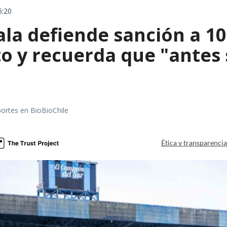
6:20
ala defiende sanción a 1
o y recuerda que "antes 
portes en BioBioChile
Ética y transparenci