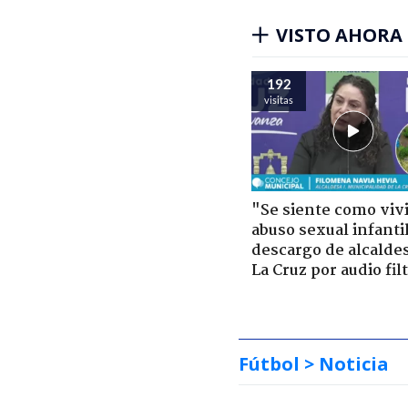
VISTO AHORA
192
visitas
"Se siente como viv
abuso sexual infantil
descargo de alcalde
La Cruz por audio fil
Fútbol
> Noticia