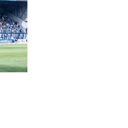
988
visitas
anción
r al duelo