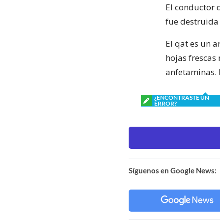
El conductor d
fue destruida
El qat es un a
hojas frescas
anfetaminas. 
¿ENCONTRASTE UN
ERROR?
Síguenos en Google News: