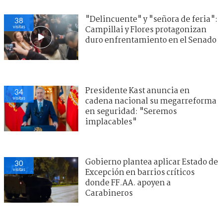
"Delincuente" y "señora de feria":
38
visitas
Campillai y Flores protagonizan
duro enfrentamiento en el Senado
Presidente Kast anuncia en
34
visitas
cadena nacional su megarreforma
en seguridad: "Seremos
implacables"
Gobierno plantea aplicar Estado de
30
visitas
Excepción en barrios críticos
donde FF.AA. apoyen a
Carabineros