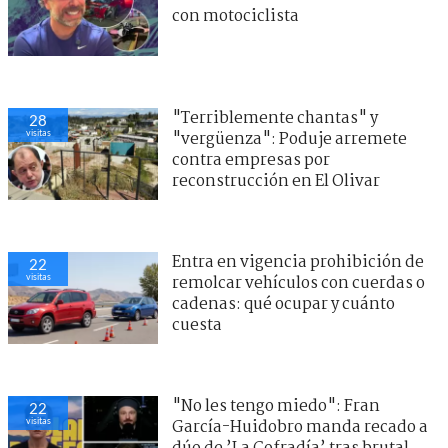
con motociclista
"Terriblemente chantas" y
28
visitas
"vergüenza": Poduje arremete
contra empresas por
reconstrucción en El Olivar
Entra en vigencia prohibición de
22
visitas
remolcar vehículos con cuerdas o
cadenas: qué ocupar y cuánto
cuesta
"No les tengo miedo": Fran
22
visitas
García-Huidobro manda recado a