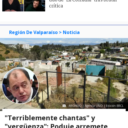
dúo de ’La Cofradía’ tras brutal
crítica
Región De Valparaíso
> Noticia
ARCHIVO | Agencia UNO | Edición BBCL
"Terriblemente chantas" y
"vergüenza": Poduje arremete