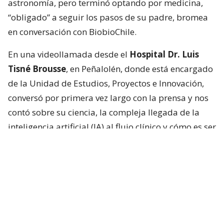
astronomía, pero terminó optando por medicina,
“obligado” a seguir los pasos de su padre, bromea
en conversación con BiobioChile.
En una videollamada desde el
Hospital Dr. Luis
Tisné Brousse
, en Peñalolén, donde está encargado
de la Unidad de Estudios, Proyectos e Innovación,
conversó por primera vez largo con la prensa y nos
contó sobre su ciencia, la compleja llegada de la
inteligencia artificial (IA) al flujo clínico y cómo es ser
hermano de una estrella.
“Que ahora sea una de las personas más famosas
del mundo es muy loco, en verdad”, dice sobre
Pedro.
De los cuatro hermanos,
Nicolás fue el único que