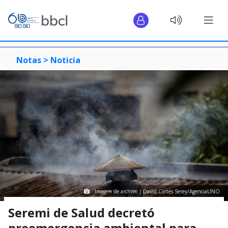
Notas >
Noticia
Imagen de archivo | David Cortes Serey/AgenciaUNO
Seremi de Salud decretó
preemergencia ambiental para