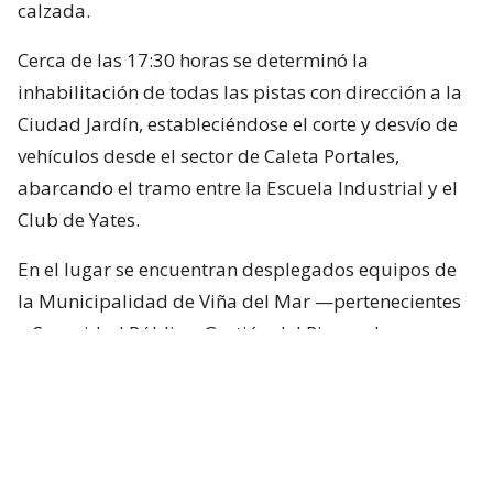
calzada.
Cerca de las 17:30 horas se determinó la
inhabilitación de todas las pistas con dirección a la
Ciudad Jardín, estableciéndose el corte y desvío de
vehículos desde el sector de Caleta Portales,
abarcando el tramo entre la Escuela Industrial y el
Club de Yates.
En el lugar se encuentran desplegados equipos de
la Municipalidad de Viña del Mar —pertenecientes
a Seguridad Pública, Gestión del Riesgo de
Desastres y Operaciones—, quienes trabajan en el
despeje y aseguramiento de la vía con apoyo de
cuatro camiones tolva, un cargador frontal y una
retroexcavadora.