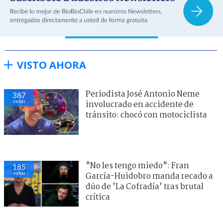
VISTO AHORA
Periodista José Antonio Neme
387
visitas
involucrado en accidente de
tránsito: chocó con motociclista
"No les tengo miedo": Fran
185
visitas
García-Huidobro manda recado a
dúo de ’La Cofradía’ tras brutal
crítica