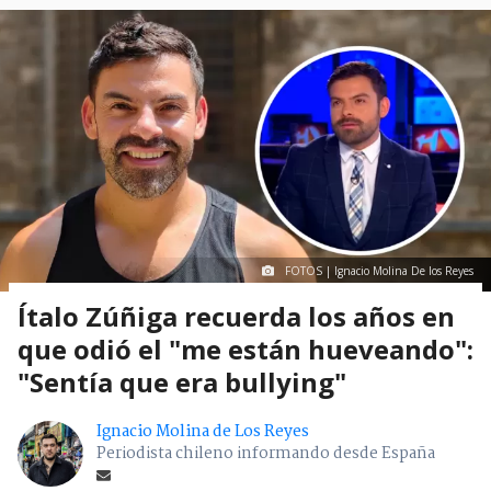
FOTOS | Ignacio Molina De los Reyes
Ítalo Zúñiga recuerda los años en
que odió el "me están hueveando":
"Sentía que era bullying"
Ignacio Molina de Los Reyes
Periodista chileno informando desde España