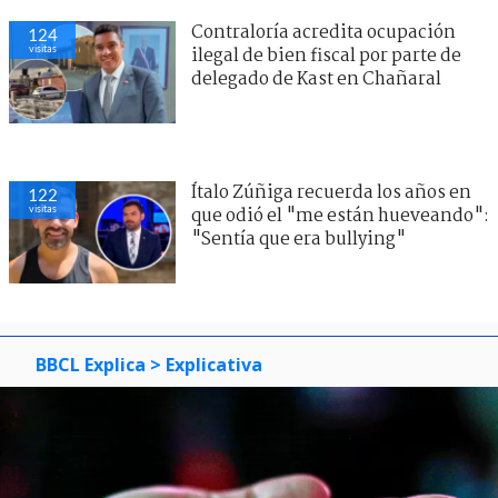
Contraloría acredita ocupación
124
visitas
ilegal de bien fiscal por parte de
delegado de Kast en Chañaral
Ítalo Zúñiga recuerda los años en
122
visitas
que odió el "me están hueveando":
"Sentía que era bullying"
BBCL Explica
> Explicativa