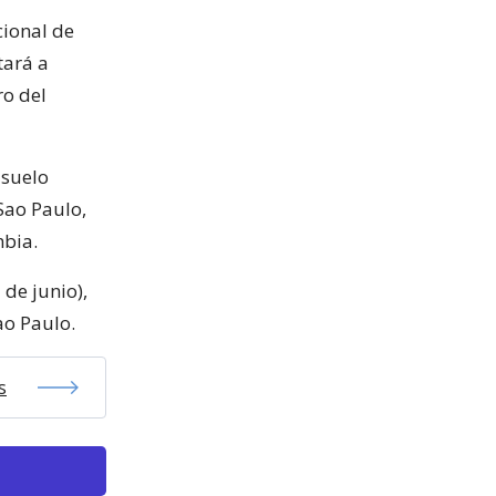
cional de
tará a
ro del
 suelo
Sao Paulo,
mbia.
de junio),
ao Paulo.
s