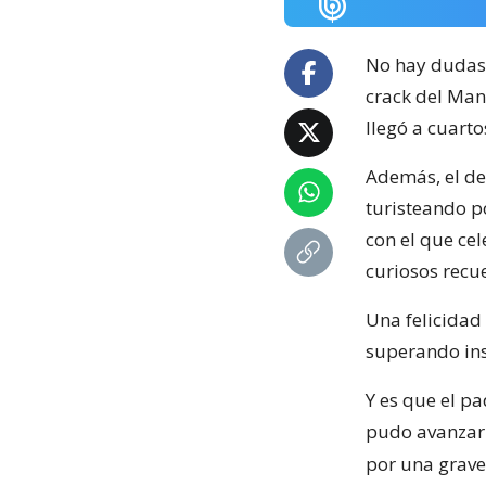
No hay dudas
crack del Man
llegó a cuarto
Además, el de
turisteando p
con el que ce
curiosos recu
Una felicidad
superando ins
Y es que el p
pudo avanzar 
por una grave