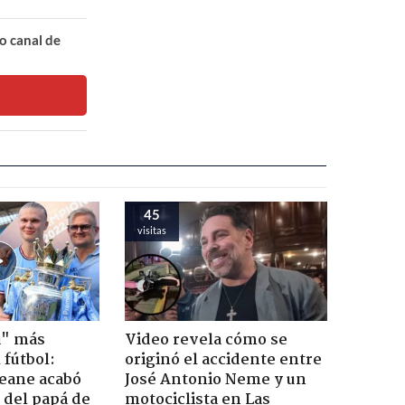
o canal de
45
visitas
a" más
Video revela cómo se
 fútbol:
originó el accidente entre
eane acabó
José Antonio Neme y un
a del papá de
motociclista en Las