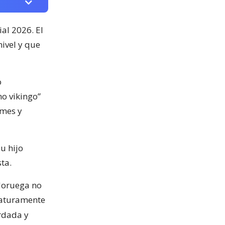
al 2026. El
ivel y que
o
o vikingo”
emes y
su hijo
ta.
 Noruega no
maturamente
rdada y