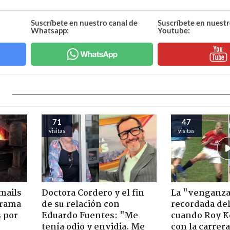
Suscríbete en nuestro canal de
Suscríbete en nuestr
Whatsapp:
Youtube:
71
47
visitas
visitas
mails
Doctora Cordero y el fin
La "venganz
 trama
de su relación con
recordada del
s por
Eduardo Fuentes: "Me
cuando Roy K
tenía odio y envidia. Me
con la carrer