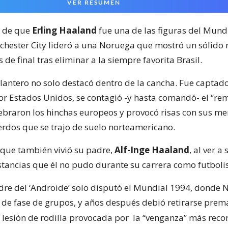
VER RESUMEN
 de que
Erling Haaland
fue una de las figuras del Mundi
chester City lideró a una Noruega que mostró un sólido n
s de final tras eliminar a la siempre favorita Brasil.
lantero no solo destacó dentro de la cancha. Fue captad
or Estados Unidos, se contagió -y hasta comandó- el “rem
lebraron los hinchas europeos y provocó risas con sus m
erdos que se trajo de suelo norteamericano.
 que también vivió su padre,
Alf-Inge Haaland
, al ver a 
tancias que él no pudo durante su carrera como futbolis
adre del ‘Androide’ solo disputó el Mundial 1994, donde
de fase de grupos, y años después debió retirarse pre
 lesión de rodilla provocada por
la “venganza” más reco