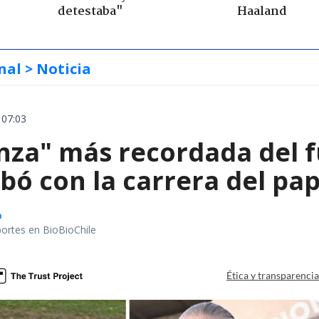
detestaba"
Haaland
nal
> Noticia
 07:03
nza" más recordada del f
bó con la carrera del pa
o
portes en BioBioChile
Ética y transparenci