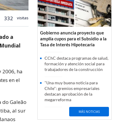
332
visitas
Gobierno anuncia proyecto que
gado a
amplía cupos para el Subsidio a la
Tasa de Interés Hipotecaria
l Mundial
CChC destaca programas de salud,
formación y atención social para
trabajadores de la construcción
y 2006, ha
tes en el
"Una muy buena noticia para
Chile": gremios empresariales
destacan aprobación de la
megarreforma
a do Galeão
iba, al sur
MÁS NOTICIAS
 Manaos