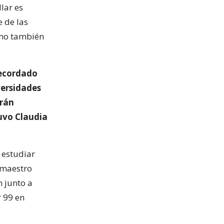
lar es
e de las
omo también
recordado
versidades
drán
tuvo Claudia
 estudiar
l maestro
 junto a
r 99 en