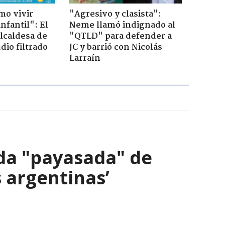
mo vivir
"Agresivo y clasista":
nfantil": El
Neme llamó indignado al
lcaldesa de
"QTLD" para defender a
dio filtrado
JC y barrió con Nicolás
Larraín
ada "payasada" de
s argentinas’