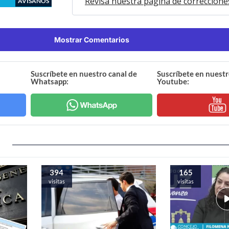
Revisa nuestra página de correccione
AVÍSANOS
Mostrar Comentarios
Suscríbete en nuestro canal de
Suscríbete en nuestr
Whatsapp:
Youtube:
394
165
visitas
visitas