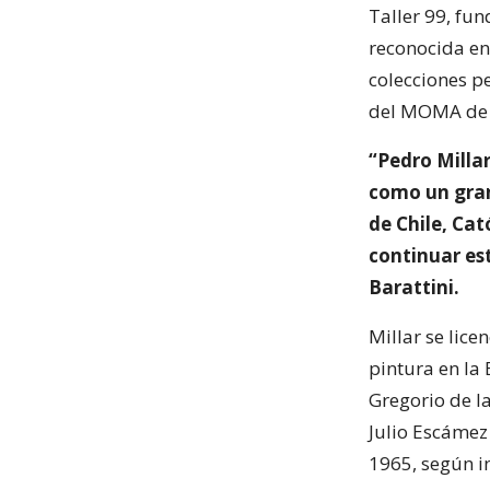
Taller 99, fu
reconocida en 
colecciones p
del MOMA de N
“Pedro Milla
como un gran
de Chile, Cat
continuar es
Barattini.
Millar se lice
pintura en la 
Gregorio de l
Julio Escámez 
1965, según i