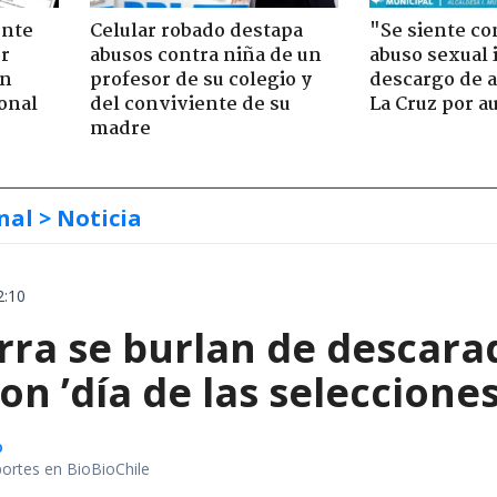
ente
Celular robado destapa
"Se siente co
or
abusos contra niña de un
abuso sexual i
ón
profesor de su colegio y
descargo de a
onal
del conviviente de su
La Cruz por au
madre
nal
> Noticia
2:10
erra se burlan de descar
on ’día de las seleccione
o
portes en BioBioChile