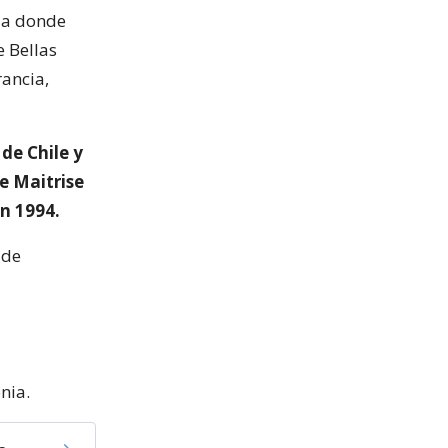
via donde
e Bellas
rancia,
de Chile y
de Maitrise
en 1994.
 de
nia.