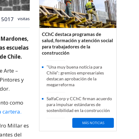
5017
visitas
CChC destaca programas de
r Mardones,
salud, formación y atención social
para trabajadores de la
las escuelas
construcción
de Chile.
"Una muy buena noticia para
e Arte –
Chile": gremios empresariales
Pintores y
destacan aprobación de la
megarreforma
dor.
SalfaCorp y CChC firman acuerdo
iento como
para impulsar estándares de
sostenibilidad en la construcción
a cartera.
MÁS NOTICIAS
ro Millar es
antes del