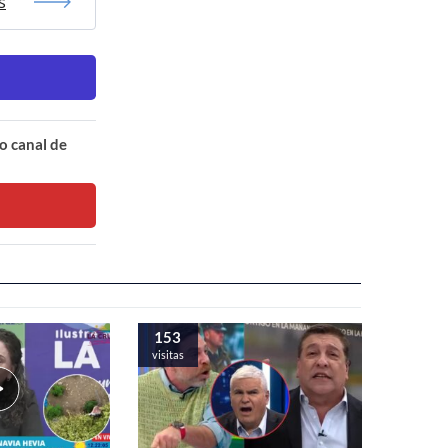
s
o canal de
153
visitas