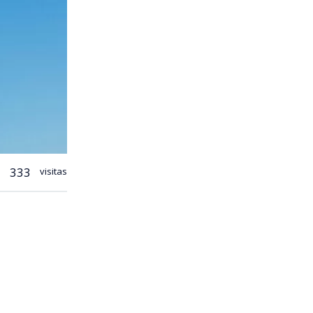
333
visitas
rno. Sin
mente los
no del