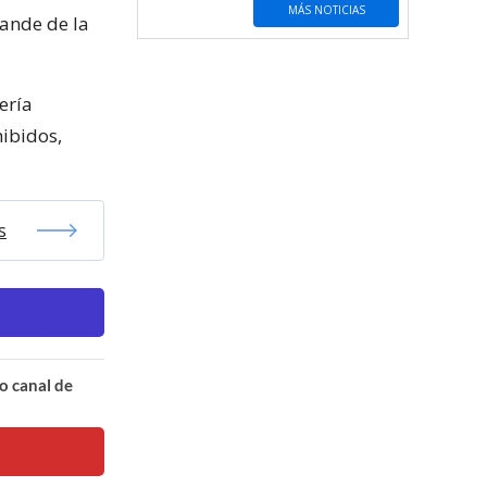
MÁS NOTICIAS
rande de la
ería
hibidos,
s
o canal de