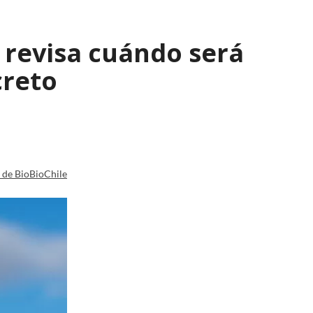
: revisa cuándo será
creto
a de BioBioChile