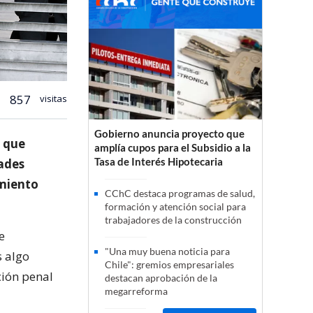
857
visitas
Gobierno anuncia proyecto que
o que
amplía cupos para el Subsidio a la
Tasa de Interés Hipotecaria
dades
amiento
CChC destaca programas de salud,
formación y atención social para
trabajadores de la construcción
e
"Una muy buena noticia para
s algo
Chile": gremios empresariales
ción penal
destacan aprobación de la
megarreforma