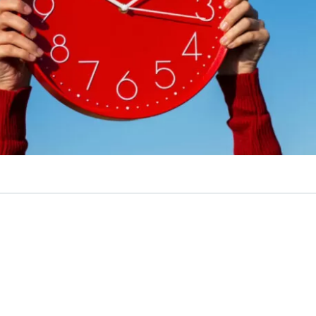
VER RESUMEN
, gran parte de Chile se encuentra bajo el horario de invie
llo tiene el tiempo contado, no solo porque progresiva
largando en minutos, sino porque
pronto volverá el tur