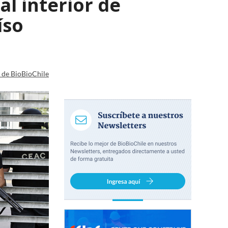
l interior de
íso
a de BioBioChile