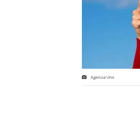
Agencia Uno
Por estos días
embargo, aque
días se van a