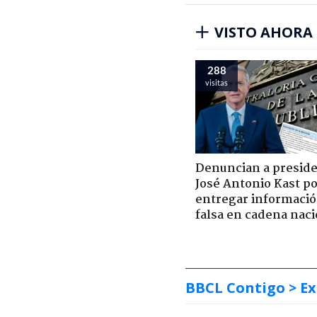
VISTO AHORA
288
visitas
Denuncian a presid
José Antonio Kast p
entregar informaci
falsa en cadena naci
BBCL Contigo
> Ex