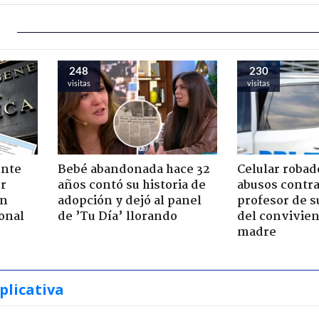
248
230
visitas
visitas
ente
Bebé abandonada hace 32
Celular robad
or
años contó su historia de
abusos contra
ón
adopción y dejó al panel
profesor de s
onal
de ’Tu Día’ llorando
del convivien
madre
plicativa