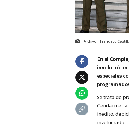
Archivo | Francisco Castil
En el Complej
involucró un
especiales c
programados 
Se trata de p
Gendarmería, 
inédito, debi
involucrada.