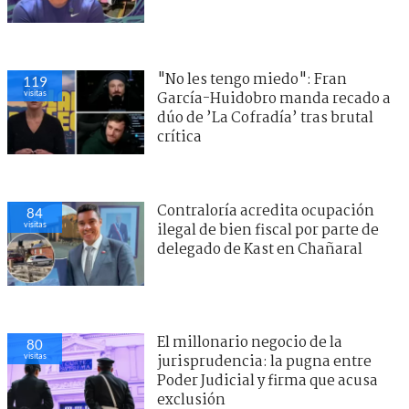
"No les tengo miedo": Fran
119
visitas
García-Huidobro manda recado a
dúo de ’La Cofradía’ tras brutal
crítica
Contraloría acredita ocupación
84
visitas
ilegal de bien fiscal por parte de
delegado de Kast en Chañaral
El millonario negocio de la
80
visitas
jurisprudencia: la pugna entre
Poder Judicial y firma que acusa
exclusión